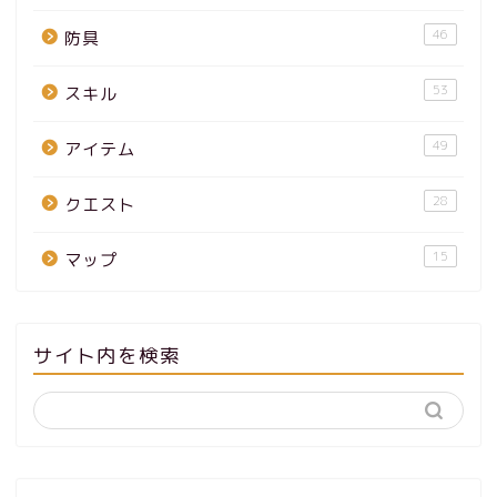
46
防具
53
スキル
49
アイテム
28
クエスト
15
マップ
サイト内を検索