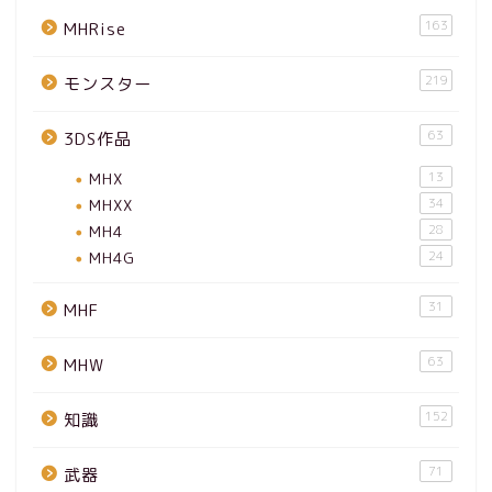
163
MHRise
219
モンスター
63
3DS作品
MHX
13
MHXX
34
MH4
28
MH4G
24
31
MHF
63
MHW
152
知識
71
武器