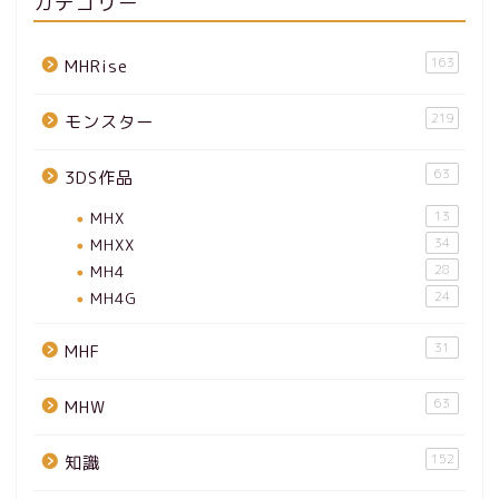
カテゴリー
163
MHRise
219
モンスター
63
3DS作品
MHX
13
MHXX
34
MH4
28
MH4G
24
31
MHF
63
MHW
152
知識