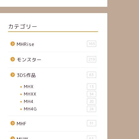
カテゴリー
MHRise
163
モンスター
219
3DS作品
63
MHX
13
MHXX
34
MH4
28
MH4G
24
MHF
31
63