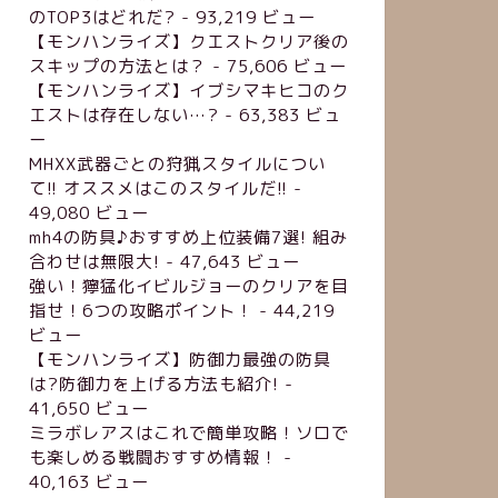
のTOP3はどれだ?
- 93,219 ビュー
【モンハンライズ】クエストクリア後の
スキップの方法とは？
- 75,606 ビュー
【モンハンライズ】イブシマキヒコのク
エストは存在しない…?
- 63,383 ビュ
ー
MHXX武器ごとの狩猟スタイルについ
て!! オススメはこのスタイルだ!!
-
49,080 ビュー
mh4の防具♪おすすめ上位装備7選! 組み
合わせは無限大!
- 47,643 ビュー
強い！獰猛化イビルジョーのクリアを目
指せ！6つの攻略ポイント！
- 44,219
ビュー
【モンハンライズ】防御力最強の防具
は?防御力を上げる方法も紹介!
-
41,650 ビュー
ミラボレアスはこれで簡単攻略！ソロで
も楽しめる戦闘おすすめ情報！
-
40,163 ビュー