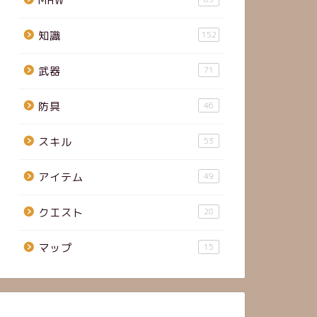
MHW
知識
152
武器
71
防具
46
スキル
53
アイテム
49
クエスト
28
マップ
15