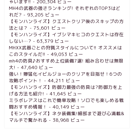
ゃいます!!
- 200,304 ビュー
MH4の武器の強さランキング! それぞれのTOP3はど
れだ?
- 93,205 ビュー
【モンハンライズ】クエストクリア後のスキップの方
法とは？
- 75,601 ビュー
【モンハンライズ】イブシマキヒコのクエストは存在
しない…?
- 63,379 ビュー
MHXX武器ごとの狩猟スタイルについて!! オススメは
このスタイルだ!!
- 49,053 ビュー
mh4の防具♪おすすめ上位装備7選! 組み合わせは無限
大!
- 47,640 ビュー
強い！獰猛化イビルジョーのクリアを目指せ！6つの
攻略ポイント！
- 44,211 ビュー
【モンハンライズ】防御力最強の防具は?防御力を上
げる方法も紹介!
- 41,645 ビュー
ミラボレアスはこれで簡単攻略！ソロでも楽しめる戦
闘おすすめ情報！
- 40,149 ビュー
【モンハンライズ】ネタ装備集!細部まで遊び心満載&
マルチで驚かれる
- 38,968 ビュー