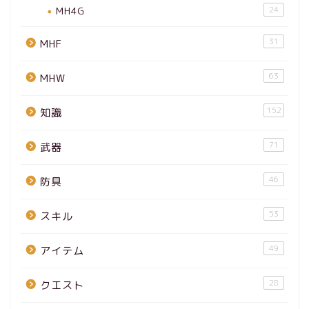
MH4G
24
31
MHF
63
MHW
152
知識
71
武器
46
防具
53
スキル
49
アイテム
28
クエスト