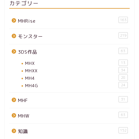
カテゴリー
163
MHRise
219
モンスター
63
3DS作品
MHX
13
MHXX
34
MH4
28
MH4G
24
31
MHF
63
MHW
152
知識