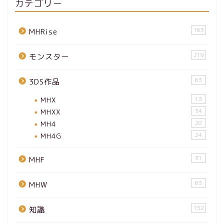
カテゴリー
163
MHRise
219
モンスター
63
3DS作品
MHX
13
MHXX
34
MH4
28
MH4G
24
31
MHF
63
MHW
152
知識