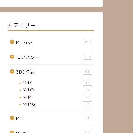
カテゴリー
MHRise
163
モンスター
219
3DS作品
63
MHX
13
MHXX
34
MH4
28
MH4G
24
MHF
31
63