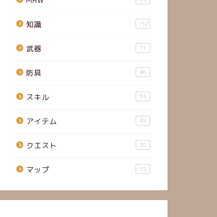
MHW
知識
152
武器
71
防具
46
スキル
53
アイテム
49
クエスト
28
マップ
15