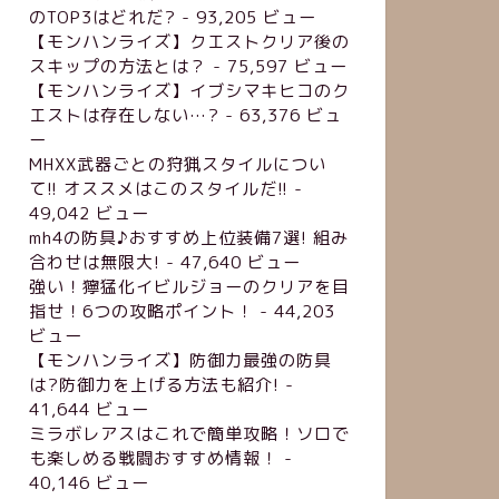
のTOP3はどれだ?
- 93,205 ビュー
【モンハンライズ】クエストクリア後の
スキップの方法とは？
- 75,597 ビュー
【モンハンライズ】イブシマキヒコのク
エストは存在しない…?
- 63,376 ビュ
ー
MHXX武器ごとの狩猟スタイルについ
て!! オススメはこのスタイルだ!!
-
49,042 ビュー
mh4の防具♪おすすめ上位装備7選! 組み
合わせは無限大!
- 47,640 ビュー
強い！獰猛化イビルジョーのクリアを目
指せ！6つの攻略ポイント！
- 44,203
ビュー
【モンハンライズ】防御力最強の防具
は?防御力を上げる方法も紹介!
-
41,644 ビュー
ミラボレアスはこれで簡単攻略！ソロで
も楽しめる戦闘おすすめ情報！
-
40,146 ビュー