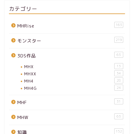
カテゴリー
163
MHRise
219
モンスター
63
3DS作品
MHX
13
MHXX
34
MH4
28
MH4G
24
31
MHF
63
MHW
152
知識