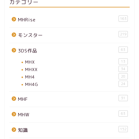
カテゴリー
163
MHRise
219
モンスター
63
3DS作品
MHX
13
MHXX
34
MH4
28
MH4G
24
31
MHF
63
MHW
152
知識