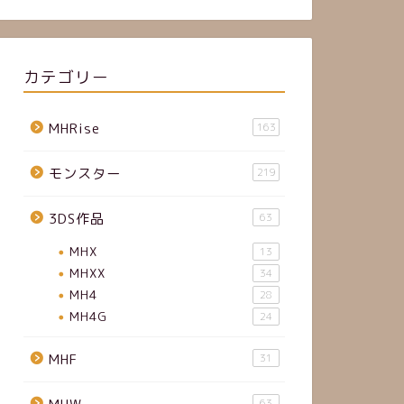
カテゴリー
MHRise
163
モンスター
219
3DS作品
63
MHX
13
MHXX
34
MH4
28
MH4G
24
MHF
31
63