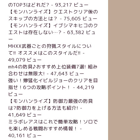
のTOP3はどれだ?
- 93,217 ビュー
【モンハンライズ】クエストクリア後の
スキップの方法とは？
- 75,605 ビュー
【モンハンライズ】イブシマキヒコのク
エストは存在しない…?
- 63,382 ビュ
ー
MHXX武器ごとの狩猟スタイルについ
て!! オススメはこのスタイルだ!!
-
49,079 ビュー
mh4の防具♪おすすめ上位装備7選! 組み
合わせは無限大!
- 47,643 ビュー
強い！獰猛化イビルジョーのクリアを目
指せ！6つの攻略ポイント！
- 44,219
ビュー
【モンハンライズ】防御力最強の防具
は?防御力を上げる方法も紹介!
-
41,649 ビュー
ミラボレアスはこれで簡単攻略！ソロで
も楽しめる戦闘おすすめ情報！
-
40,161 ビュー