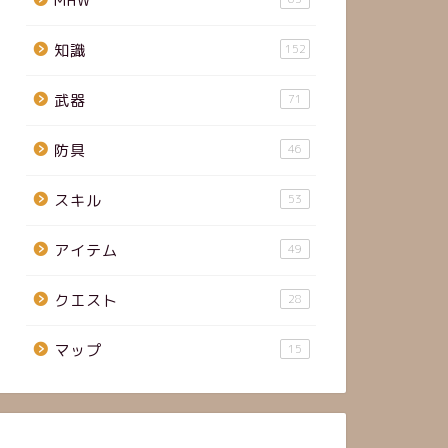
MHW
知識
152
武器
71
防具
46
スキル
53
アイテム
49
クエスト
28
マップ
15