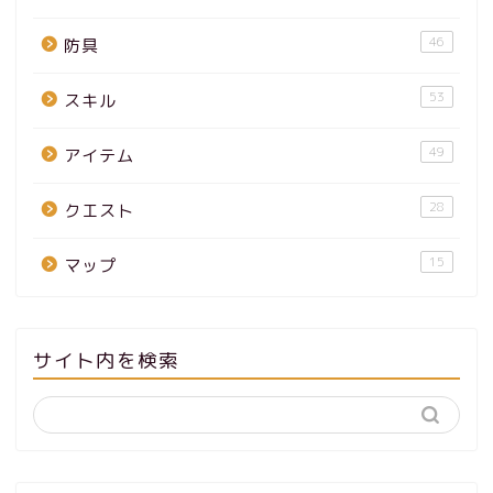
46
防具
53
スキル
49
アイテム
28
クエスト
15
マップ
サイト内を検索