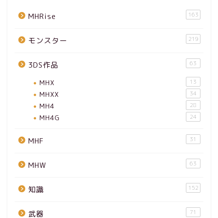
163
MHRise
219
モンスター
63
3DS作品
MHX
13
MHXX
34
MH4
28
MH4G
24
31
MHF
63
MHW
152
知識
71
武器