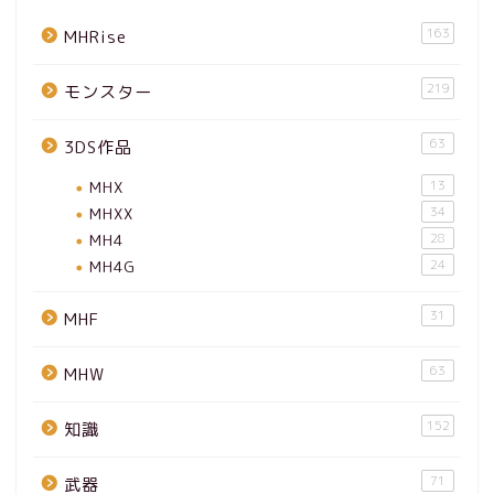
163
MHRise
219
モンスター
63
3DS作品
MHX
13
MHXX
34
MH4
28
MH4G
24
31
MHF
63
MHW
152
知識
71
武器