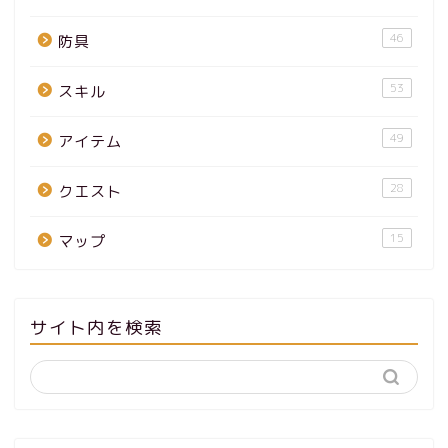
46
防具
53
スキル
49
アイテム
28
クエスト
15
マップ
サイト内を検索