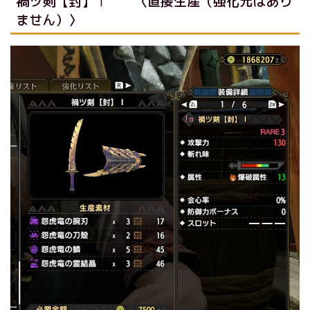
禍ツ剣【封】Ⅰ 〈直接生産（強化元はあり
ません）〉