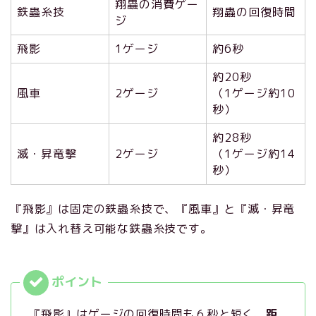
翔蟲の消費ゲー
鉄蟲糸技
翔蟲の回復時間
ジ
飛影
1ゲージ
約6秒
約20秒
風車
2ゲージ
（1ゲージ約10
秒）
約28秒
滅・昇竜撃
2ゲージ
（1ゲージ約14
秒）
『飛影』は固定の鉄蟲糸技で、『風車』と『滅・昇竜
撃』は入れ替え可能な鉄蟲糸技です。
『飛影』はゲージの回復時間も６秒と短く、
距