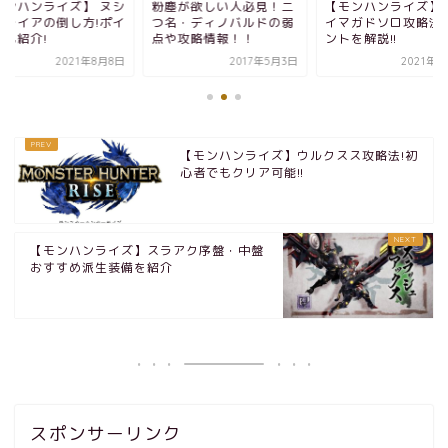
モンハンライズ】 ヌシ
粉塵が欲しい人必見！二
【モンハンライズ】
オレイアの倒し方!ポイ
つ名・ディノバルドの弱
イマガドソロ攻略法!
トも紹介!
点や攻略情報！！
ントを解説!!
2021年8月8日
2017年5月3日
2021年8
【モンハンライズ】ウルクスス攻略法!初
心者でもクリア可能!!
【モンハンライズ】スラアク序盤・中盤
おすすめ派生装備を紹介
スポンサーリンク