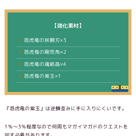
【強化素材】
怨虎竜の妖腕刃×3
怨虎竜の剛兜角×2
怨虎竜の魂結晶×4
怨虎竜の紫玉×1
『怨虎竜の紫玉』は逆鱗並みに手に入りにくいです。
1％～3％程度なので何周もマガイマガドのクエストを
回す必要があります。