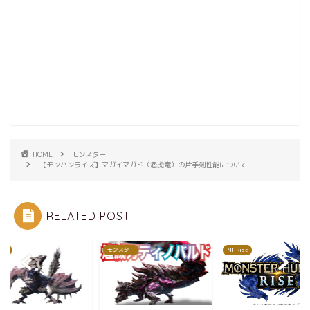
HOME
モンスター
【モンハンライズ】マガイマガド（怨虎竜）の片手剣性能について
RELATED POST
ise
モンスター
MHRise