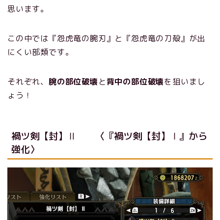
思います。
この中では『怨虎竜の腕刃』と『怨虎竜の刀殻』が出
にくい部類です。
それぞれ、
腕の部位破壊
と
背中の部位破壊
を狙いまし
ょう！
禍ツ剣【封】Ⅱ 〈『禍ツ剣【封】Ⅰ』から
強化〉