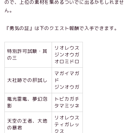
ので、上位の素材を集めるついでに出るかもしれませ
ん。
『勇気の証』は下のクエスト報酬で入手できます。
リオレウス
特別許可試験・其
ジンオウガ
の三
オロミドロ
マガイマガ
大社跡での肝試し
ド
ジンオウガ
電光雷電、夢幻泡
トビカガチ
影
タマミツネ
リオレウス
天空の王者、大地
ティガレッ
の暴君
クス