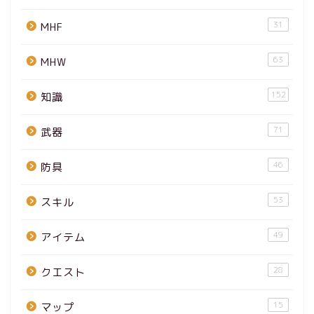
31
MHF
63
MHW
152
知識
71
武器
46
防具
53
スキル
49
アイテム
28
クエスト
15
マップ