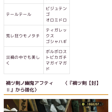
ビジュテン
テールテール
ゴ
オロミドロ
ティガレッ
荒レ狂ウモノタチ
クス
ゴシャハギ
ボルボロス
災禍の中でも美し
トビカガチ
く
マガイマガ
ド
禍ツ剣ノ幽鬼アフティ 〈『禍ツ剣【封】
Ⅱ』から強化〉