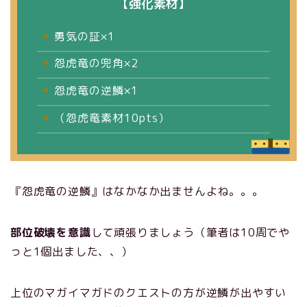
【強化素材】
勇気の証×1
怨虎竜の兜角×2
怨虎竜の逆鱗×1
（怨虎竜素材10pts）
『怨虎竜の逆鱗』はなかなか出ませんよね。。。
部位破壊を意識
して頑張りましょう（筆者は10周でや
っと1個出ました、、）
上位のマガイマガドのクエストの方が逆鱗が出やすい