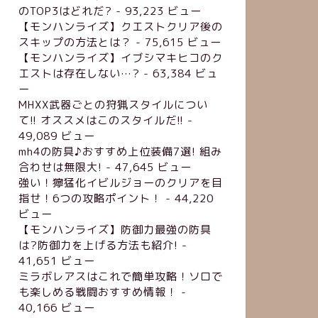
のTOP3はどれだ?
- 93,223 ビュー
【モンハンライズ】クエストクリア後の
スキップの方法とは？
- 75,615 ビュー
【モンハンライズ】イブシマキヒコのク
エストは存在しない…?
- 63,384 ビュ
ー
MHXX武器ごとの狩猟スタイルについ
て!! オススメはこのスタイルだ!!
-
49,089 ビュー
mh4の防具♪おすすめ上位装備7選! 組み
合わせは無限大!
- 47,645 ビュー
強い！獰猛化イビルジョーのクリアを目
指せ！6つの攻略ポイント！
- 44,220
ビュー
【モンハンライズ】防御力最強の防具
は?防御力を上げる方法も紹介!
-
41,651 ビュー
ミラボレアスはこれで簡単攻略！ソロで
も楽しめる戦闘おすすめ情報！
-
40,166 ビュー