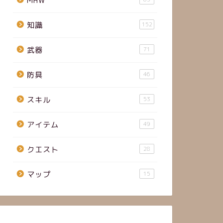
MHW
知識
152
武器
71
防具
46
スキル
53
アイテム
49
クエスト
28
マップ
15