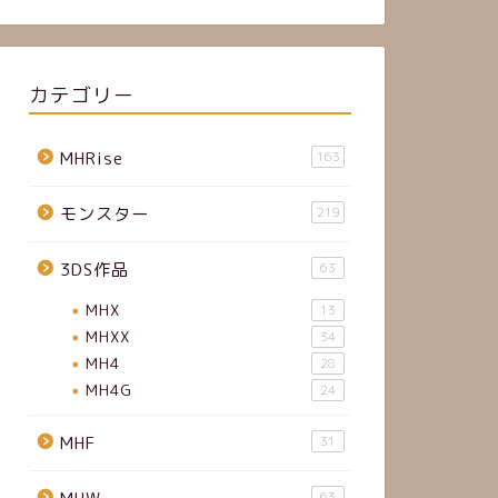
カテゴリー
MHRise
163
モンスター
219
3DS作品
63
MHX
13
MHXX
34
MH4
28
MH4G
24
MHF
31
63