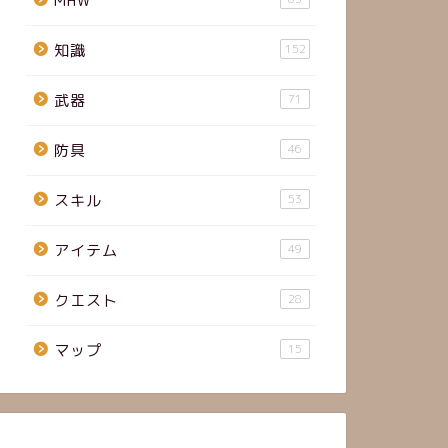
MHW
知識
152
武器
71
防具
46
スキル
53
アイテム
49
クエスト
28
マップ
15