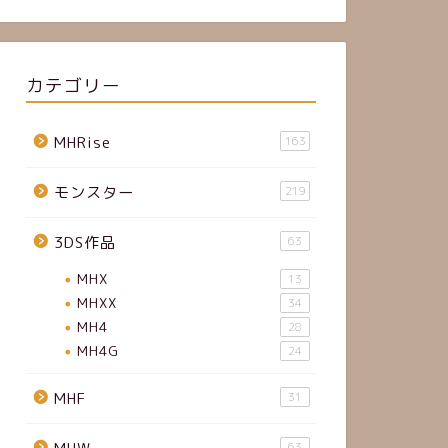
カテゴリー
MHRise
163
モンスター
219
3DS作品
63
MHX
13
MHXX
34
MH4
28
MH4G
24
MHF
31
63