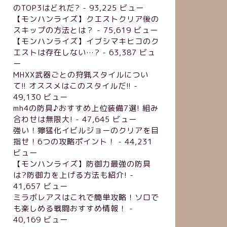
のTOP3はどれだ?
- 93,225 ビュー
【モンハンライズ】クエストクリア後の
スキップの方法とは？
- 75,619 ビュー
【モンハンライズ】イブシマキヒコのク
エストは存在しない…?
- 63,387 ビュ
ー
MHXX武器ごとの狩猟スタイルについ
て!! オススメはこのスタイルだ!!
-
49,130 ビュー
mh4の防具♪おすすめ上位装備7選! 組み
合わせは無限大!
- 47,645 ビュー
強い！獰猛化イビルジョーのクリアを目
指せ！6つの攻略ポイント！
- 44,231
ビュー
【モンハンライズ】防御力最強の防具
は?防御力を上げる方法も紹介!
-
41,657 ビュー
ミラボレアスはこれで簡単攻略！ソロで
も楽しめる戦闘おすすめ情報！
-
40,169 ビュー