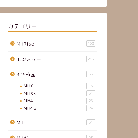
カテゴリー
MHRise
163
モンスター
219
3DS作品
63
MHX
13
MHXX
34
MH4
28
MH4G
24
MHF
31
63