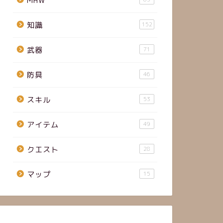
MHW
知識
152
武器
71
防具
46
スキル
53
アイテム
49
クエスト
28
マップ
15