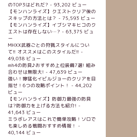
のTOP3はどれだ?
- 93,202 ビュー
【モンハンライズ】クエストクリア後の
スキップの方法とは？
- 75,593 ビュー
【モンハンライズ】イブシマキヒコのク
エストは存在しない…?
- 63,375 ビュ
ー
MHXX武器ごとの狩猟スタイルについ
て!! オススメはこのスタイルだ!!
-
49,038 ビュー
mh4の防具♪おすすめ上位装備7選! 組み
合わせは無限大!
- 47,639 ビュー
強い！獰猛化イビルジョーのクリアを目
指せ！6つの攻略ポイント！
- 44,202
ビュー
【モンハンライズ】防御力最強の防具
は?防御力を上げる方法も紹介!
-
41,643 ビュー
ミラボレアスはこれで簡単攻略！ソロで
も楽しめる戦闘おすすめ情報！
-
40,144 ビュー