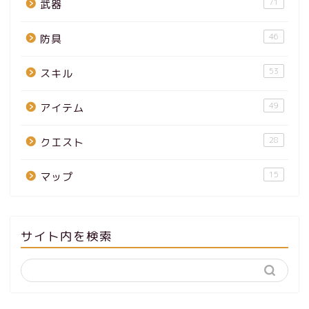
71
武器
46
防具
53
スキル
49
アイテム
28
クエスト
15
マップ
サイト内を検索