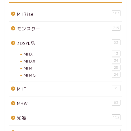
163
MHRise
219
モンスター
63
3DS作品
MHX
13
MHXX
34
MH4
28
MH4G
24
31
MHF
63
MHW
152
知識