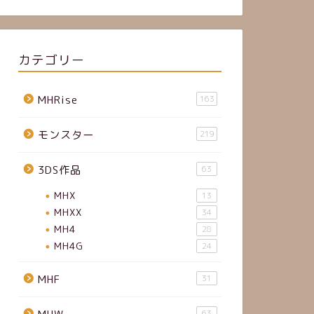
カテゴリー
MHRise
163
モンスター
219
3DS作品
63
MHX
13
MHXX
34
MH4
28
MH4G
24
MHF
31
63