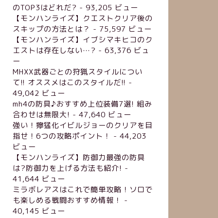
のTOP3はどれだ?
- 93,205 ビュー
【モンハンライズ】クエストクリア後の
スキップの方法とは？
- 75,597 ビュー
【モンハンライズ】イブシマキヒコのク
エストは存在しない…?
- 63,376 ビュ
ー
MHXX武器ごとの狩猟スタイルについ
て!! オススメはこのスタイルだ!!
-
49,042 ビュー
mh4の防具♪おすすめ上位装備7選! 組み
合わせは無限大!
- 47,640 ビュー
強い！獰猛化イビルジョーのクリアを目
指せ！6つの攻略ポイント！
- 44,203
ビュー
【モンハンライズ】防御力最強の防具
は?防御力を上げる方法も紹介!
-
41,644 ビュー
ミラボレアスはこれで簡単攻略！ソロで
も楽しめる戦闘おすすめ情報！
-
40,145 ビュー