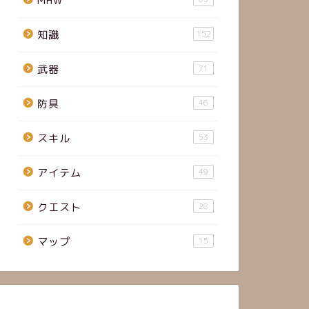
MHW
知識
152
武器
71
防具
46
スキル
53
アイテム
49
クエスト
28
マップ
15