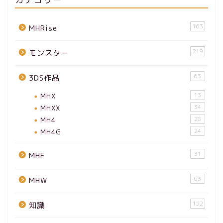
163
MHRise
219
モンスター
63
3DS作品
MHX
13
MHXX
34
MH4
28
MH4G
24
31
MHF
63
MHW
152
知識