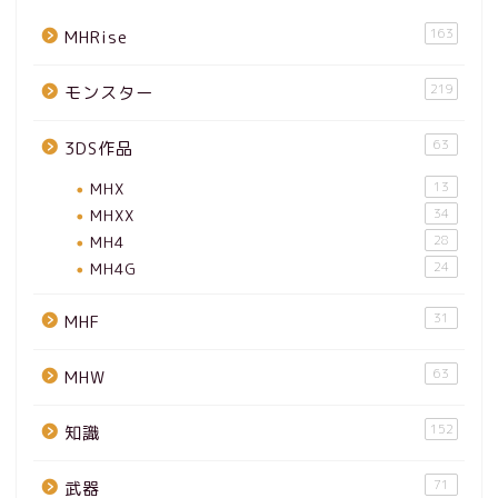
163
MHRise
219
モンスター
63
3DS作品
MHX
13
MHXX
34
MH4
28
MH4G
24
31
MHF
63
MHW
152
知識
71
武器