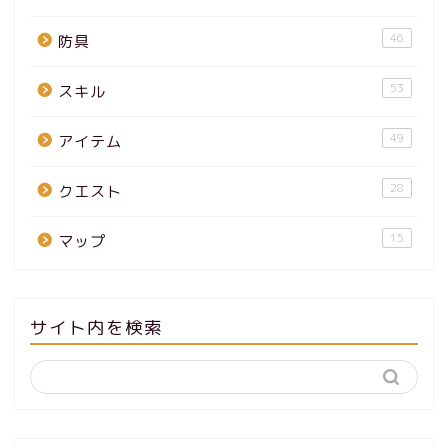
46
防具
53
スキル
49
アイテム
28
クエスト
15
マップ
サイト内を検索