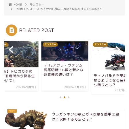
HOME
モンスター
水獣ロアルドロス!水をかわし簡単に尻尾を切断をする方法の紹介!!
RELATED POST
スター
モンスター
モンスター
mhfzアクラ・ヴァシム
尻尾切断！G級と新たな
MHW】トビカガチの
辿異種の違いは？
ディノバルドを簡単
動する場所から探る生
せるようになる装備
ついて!!
ち回りとは？
2021年5月9日
2018年2月19日
2017年1
ウラガンキンの顎とガス攻撃を簡単に避
けて攻略する方法とは？