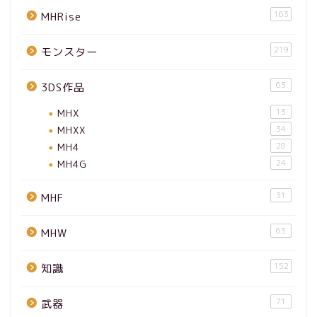
163
MHRise
219
モンスター
63
3DS作品
MHX
13
MHXX
34
MH4
28
MH4G
24
31
MHF
63
MHW
152
知識
71
武器