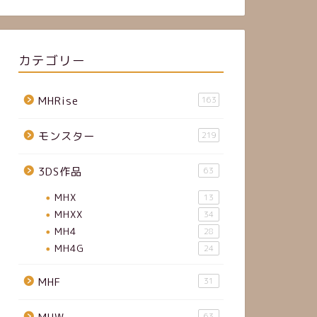
カテゴリー
MHRise
163
モンスター
219
3DS作品
63
MHX
13
MHXX
34
MH4
28
MH4G
24
MHF
31
63