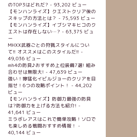
のTOP3はどれだ?
- 93,202 ビュー
【モンハンライズ】クエストクリア後の
スキップの方法とは？
- 75,593 ビュー
【モンハンライズ】イブシマキヒコのク
エストは存在しない…?
- 63,375 ビュ
ー
MHXX武器ごとの狩猟スタイルについ
て!! オススメはこのスタイルだ!!
-
49,036 ビュー
mh4の防具♪おすすめ上位装備7選! 組み
合わせは無限大!
- 47,639 ビュー
強い！獰猛化イビルジョーのクリアを目
指せ！6つの攻略ポイント！
- 44,202
ビュー
【モンハンライズ】防御力最強の防具
は?防御力を上げる方法も紹介!
-
41,641 ビュー
ミラボレアスはこれで簡単攻略！ソロで
も楽しめる戦闘おすすめ情報！
-
40,144 ビュー