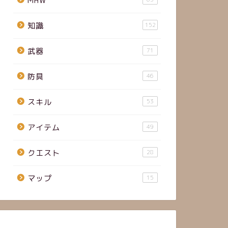
MHW
知識
152
武器
71
防具
46
スキル
53
アイテム
49
クエスト
28
マップ
15