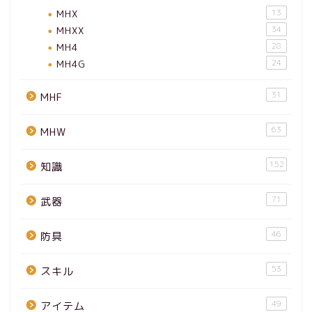
MHX
13
MHXX
34
MH4
28
MH4G
24
31
MHF
63
MHW
152
知識
71
武器
46
防具
53
スキル
49
アイテム