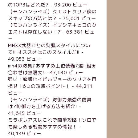
のTOP3はどれだ?
- 93,206 ビュー
【モンハンライズ】クエストクリア後の
スキップの方法とは？
- 75,601 ビュー
【モンハンライズ】イブシマキヒコのク
エストは存在しない…?
- 63,381 ビュ
ー
MHXX武器ごとの狩猟スタイルについ
て!! オススメはこのスタイルだ!!
-
49,053 ビュー
mh4の防具♪おすすめ上位装備7選! 組み
合わせは無限大!
- 47,640 ビュー
強い！獰猛化イビルジョーのクリアを目
指せ！6つの攻略ポイント！
- 44,211
ビュー
【モンハンライズ】防御力最強の防具
は?防御力を上げる方法も紹介!
-
41,645 ビュー
ミラボレアスはこれで簡単攻略！ソロで
も楽しめる戦闘おすすめ情報！
-
40,149 ビュー