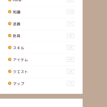
MHW
知識
152
武器
71
防具
46
スキル
53
アイテム
49
クエスト
28
マップ
15