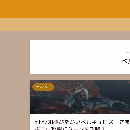
―
ベ
モンスター
mhfz知能がたかいベルキュロス・さ
ざまな攻撃パターンを攻略！