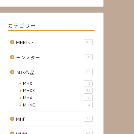
カテゴリー
MHRise
163
モンスター
219
3DS作品
63
MHX
13
MHXX
34
MH4
28
MH4G
24
MHF
31
63