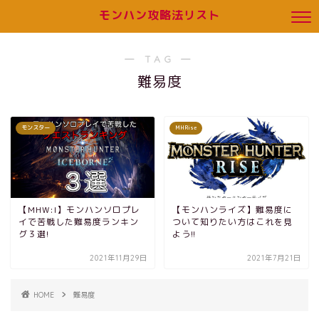
モンハン攻略法リスト
― TAG ―
難易度
モンスター
MHRise
【MHW:I】モンハンソロプレ
【モンハンライズ】難易度に
イで苦戦した難易度ランキン
ついて知りたい方はこれを見
グ３選!
よう!!
2021年11月29日
2021年7月21日
HOME
難易度