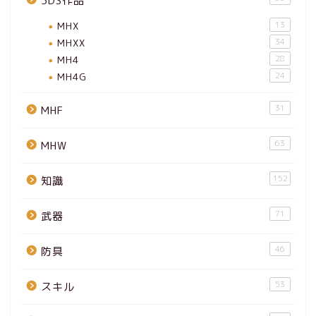
3DS作品
MHX
13
MHXX
34
MH4
28
MH4G
24
31
MHF
63
MHW
152
知識
71
武器
46
防具
53
スキル