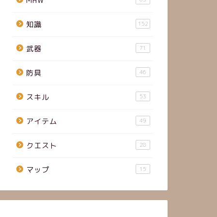
MHW
知識
152
武器
71
防具
46
スキル
53
アイテム
49
クエスト
28
マップ
15