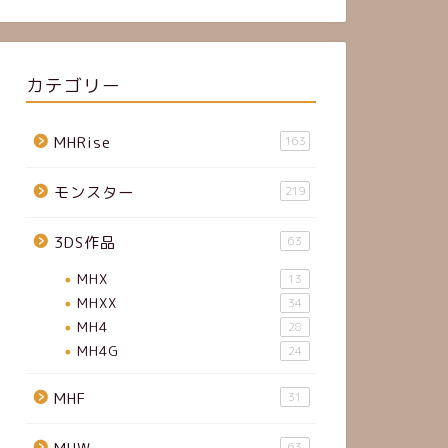
カテゴリー
MHRise
163
モンスター
219
3DS作品
63
MHX
13
MHXX
34
MH4
28
MH4G
24
MHF
31
63