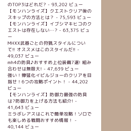
のTOP3はどれだ?
- 93,202 ビュー
【モンハンライズ】クエストクリア後の
スキップの方法とは？
- 75,593 ビュー
【モンハンライズ】イブシマキヒコのク
エストは存在しない…?
- 63,375 ビュ
ー
MHXX武器ごとの狩猟スタイルについ
て!! オススメはこのスタイルだ!!
-
49,037 ビュー
mh4の防具♪おすすめ上位装備7選! 組み
合わせは無限大!
- 47,639 ビュー
強い！獰猛化イビルジョーのクリアを目
指せ！6つの攻略ポイント！
- 44,202
ビュー
【モンハンライズ】防御力最強の防具
は?防御力を上げる方法も紹介!
-
41,643 ビュー
ミラボレアスはこれで簡単攻略！ソロで
も楽しめる戦闘おすすめ情報！
-
40,144 ビュー