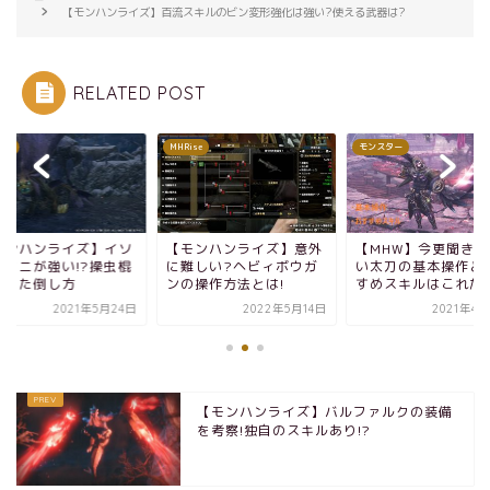
【モンハンライズ】百流スキルのビン変形強化は強い?使える武器は?
RELATED POST
ise
モンスター
MHRise
モンハンライズ】意外
【MHW】今更聞きづら
【モンハンライズ】
難しい?ヘビィボウガ
い太刀の基本操作とおす
ネミクニが強い!?操
の操作方法とは!
すめスキルはこれだ！
を使った倒し方
2022年5月14日
2021年4月23日
2021年5
【モンハンライズ】バルファルクの装備
を考察!独自のスキルあり!?