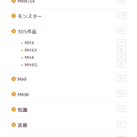
MHRise
219
モンスター
63
3DS作品
MHX
13
MHXX
34
MH4
28
MH4G
24
31
MHF
63
MHW
152
知識
71
武器