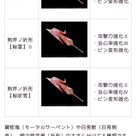
・ビン変形強化
・攻撃力強化Ⅱ
剣斧ノ折形
・会心率強化Ⅲ
【桜雲】Ⅱ
・ビン変形強化
・攻撃力強化Ⅱ
剣斧ノ折形
・会心率強化Ⅳ
【桜吹雪】
・ビン変形強化
翼蛇竜（モータルサーペント）や白兎獣（白兎剣
斧）、鍛冶屋武器（折形）の大きく分けて３種類です