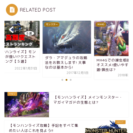
RELATED POST
ise
モンスター
MH4G
モンハンライズ】モン
ターが強い!?クエスト
ダラ・アマデュラの攻略
MH4Gでの操虫棍強
ンキング【５選】
法をお教えします! 大事
オススメ!使いやすい
なのは基本から!
2022年1月31日
選!猟虫は?
2017年12月1日
2018年2
【モンハンライズ】メインモンスター・
マガイマガドの生態とは?
【モンハンライズ攻略】手記をすべて集
めたい人はこれを見よう!!