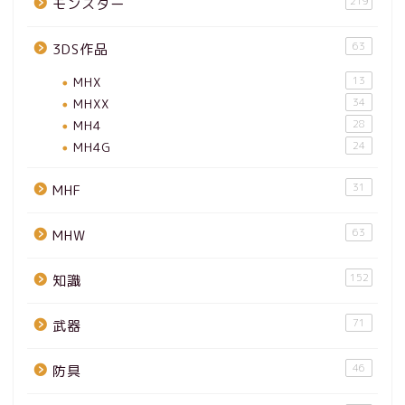
219
モンスター
63
3DS作品
MHX
13
MHXX
34
MH4
28
MH4G
24
31
MHF
63
MHW
152
知識
71
武器
46
防具