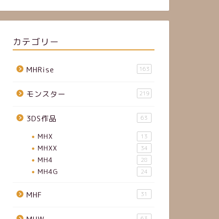
カテゴリー
MHRise
163
モンスター
219
3DS作品
63
MHX
13
MHXX
34
MH4
28
MH4G
24
MHF
31
63