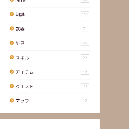
MHW
知識
152
武器
71
防具
46
スキル
53
アイテム
49
クエスト
28
マップ
15