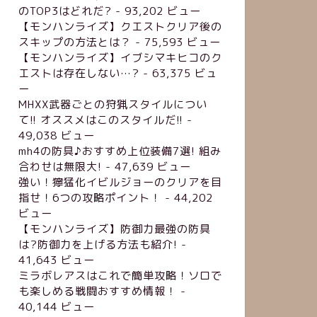
のTOP3はどれだ?
- 93,202 ビュー
【モンハンライズ】クエストクリア後の
スキップの方法とは？
- 75,593 ビュー
【モンハンライズ】イブシマキヒコのク
エストは存在しない…?
- 63,375 ビュ
ー
MHXX武器ごとの狩猟スタイルについ
て!! オススメはこのスタイルだ!!
-
49,038 ビュー
mh4の防具♪おすすめ上位装備7選! 組み
合わせは無限大!
- 47,639 ビュー
強い！獰猛化イビルジョーのクリアを目
指せ！6つの攻略ポイント！
- 44,202
ビュー
【モンハンライズ】防御力最強の防具
は?防御力を上げる方法も紹介!
-
41,643 ビュー
ミラボレアスはこれで簡単攻略！ソロで
も楽しめる戦闘おすすめ情報！
-
40,144 ビュー