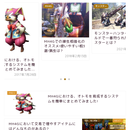
MH4G
モンスター
モンスターハンター
ルドで一番狩られた
MH4Gでの操虫棍強化の
スターとは？
オススメ!使いやすい棍3
2021年3
選!猟虫は?
2018年2月13日
H4Gにおける、オトモ
育成するシステムを簡
にまとめてみました...
2017年7月28日
MH4Gにおける、オトモを育成するシステ
ムを簡単にまとめてみました!
MH4Gにおいて交易で増やすアイテムに
はどんなものがあるの?