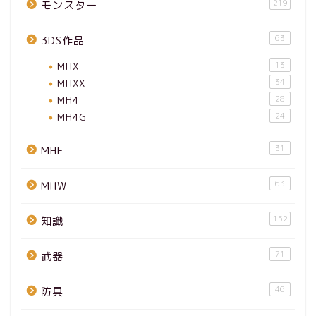
219
モンスター
63
3DS作品
MHX
13
MHXX
34
MH4
28
MH4G
24
31
MHF
63
MHW
152
知識
71
武器
46
防具