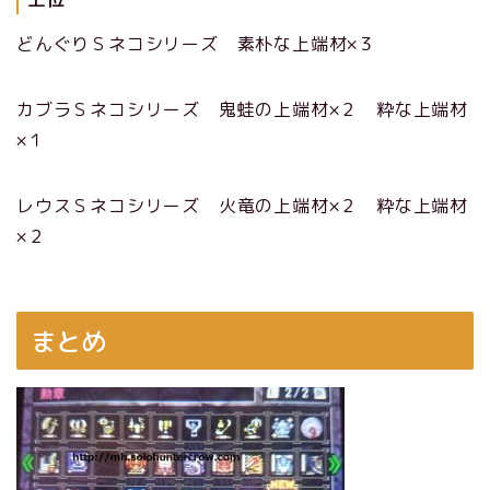
どんぐりＳネコシリーズ 素朴な上端材×３
カブラＳネコシリーズ 鬼蛙の上端材×２ 粋な上端材
×１
レウスＳネコシリーズ 火竜の上端材×２ 粋な上端材
×２
まとめ