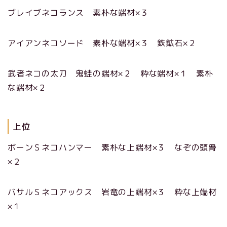
ブレイブネコランス 素朴な端材×３
アイアンネコソード 素朴な端材×３ 鉄鉱石×２
武者ネコの太刀 鬼蛙の端材×２ 粋な端材×１ 素朴
な端材×２
上位
ボーンＳネコハンマー 素朴な上端材×３ なぞの頭骨
×２
バサルＳネコアックス 岩竜の上端材×３ 粋な上端材
×１