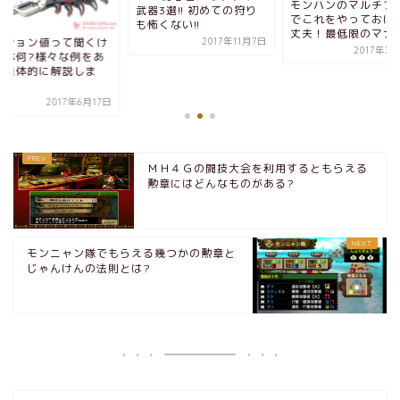
モンハンのマルチプ
武器3選!! 初めての狩り
でこれをやっておけ
も怖くない!!
丈夫！最低限のマナ
ーション値って聞くけ
2017年11月7日
2017年3
一体何?様々な例をあ
て具体的に解説しま
.
2017年6月17日
ＭＨ４Ｇの闘技大会を利用するともらえる
勲章にはどんなものがある?
モンニャン隊でもらえる幾つかの勲章と
じゃんけんの法則とは?