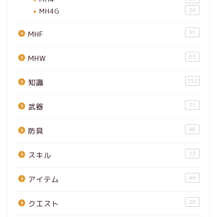
MH4G
24
31
MHF
63
MHW
152
知識
71
武器
46
防具
53
スキル
49
アイテム
28
クエスト