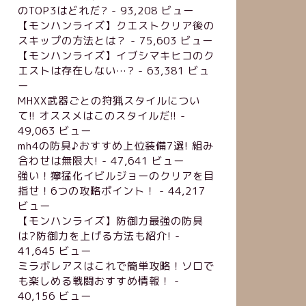
のTOP3はどれだ?
- 93,208 ビュー
【モンハンライズ】クエストクリア後の
スキップの方法とは？
- 75,603 ビュー
【モンハンライズ】イブシマキヒコのク
エストは存在しない…?
- 63,381 ビュ
ー
MHXX武器ごとの狩猟スタイルについ
て!! オススメはこのスタイルだ!!
-
49,063 ビュー
mh4の防具♪おすすめ上位装備7選! 組み
合わせは無限大!
- 47,641 ビュー
強い！獰猛化イビルジョーのクリアを目
指せ！6つの攻略ポイント！
- 44,217
ビュー
【モンハンライズ】防御力最強の防具
は?防御力を上げる方法も紹介!
-
41,645 ビュー
ミラボレアスはこれで簡単攻略！ソロで
も楽しめる戦闘おすすめ情報！
-
40,156 ビュー