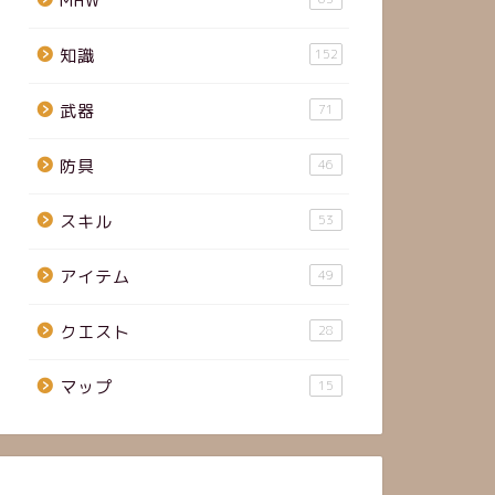
MHW
知識
152
武器
71
防具
46
スキル
53
アイテム
49
クエスト
28
マップ
15