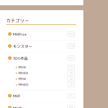
カテゴリー
MHRise
163
モンスター
219
3DS作品
63
MHX
13
MHXX
34
MH4
28
MH4G
24
MHF
31
63