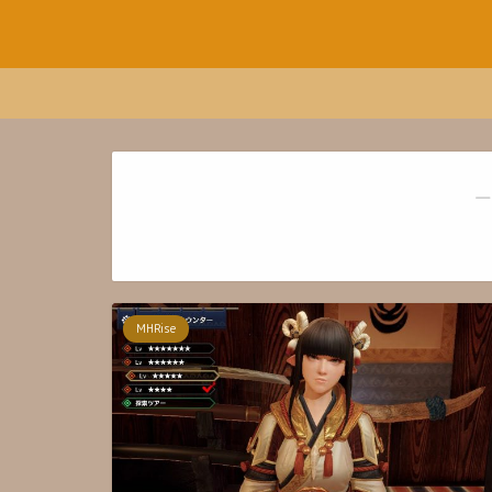
―
MHRise