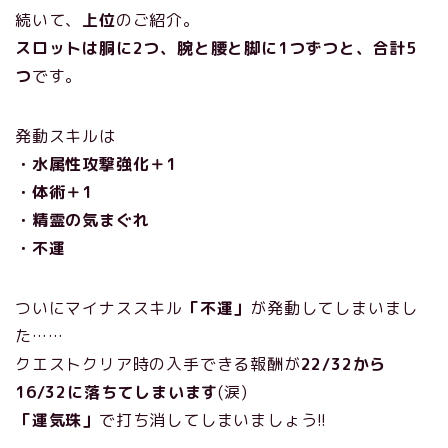
続いて、
上位
のご紹介。
スロットは胴に2つ、腕と腰と脚に1つずつと、合計5
つ
です。
発動スキルは
・水属性攻撃強化＋1
・体術＋1
・精霊の気まぐれ
・不運
ついにマイナススキル
「不運」
が発動してしまいまし
た……
クエストクリア時の入手できる報酬が
22/32から
16/32に落ちてしまいます
(涙)
「運気珠」
で打ち消してしまいましょう!!