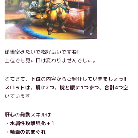
孫悟空みたいで格好良いですね!!
上位でも見た目は変わりませんでした。
さてさて、
下位
の内容からご紹介していきましょう!!
スロットは、胴に2つ、腕と腰に1つずつ、合計4つ
空
いています。
肝心の発動スキルは
・水属性攻撃強化＋1
・精霊の気まぐれ