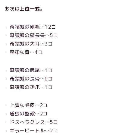
お次は
上位一式
。
・奇猿狐の剛毛…12コ
・奇猿狐の堅長骨…5コ
・奇猿狐の大耳…3コ
・堅牢な骨…4コ
・奇猿狐の尻尾…1コ
・奇猿狐の長骨…6コ
・奇猿狐の鉤爪…1コ
・上質な毛皮…2コ
・盾虫の堅殻…2コ
・ドスヘラクレス…5コ
・キラービートル…2コ