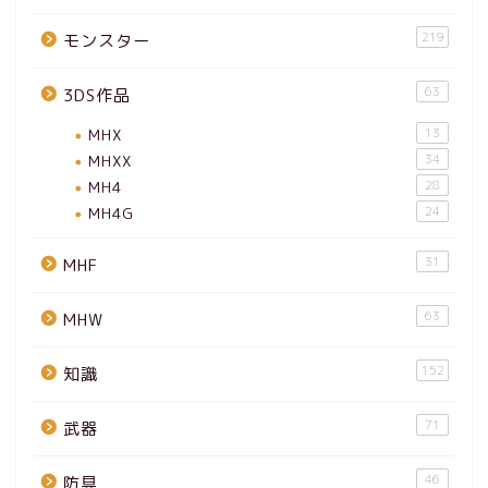
219
モンスター
63
3DS作品
MHX
13
MHXX
34
MH4
28
MH4G
24
31
MHF
63
MHW
152
知識
71
武器
46
防具