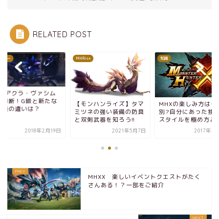
RELATED POST
スター
MHRise
知識
hfzアクラ・ヴァシム
尾切断！G級と新たな
【モンハンライズ】タマ
MHXの楽しみ方は千
異種の違いは？
ミツネの強い装備の防具
別?自分にあった独
と双剣武器を知ろう!!
スタイルを極め方とは.
2018年2月19日
2021年5月7日
2017年2
MHXX 楽しいイベントクエストがたく
さんある！？一部をご紹介