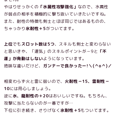
やはりせっかくの
「水属性攻撃強化」
なので、水属性
が弱点の相手を積極的に撃ち抜いていきたいですね。
また、耐性の特徴も剣士とほぼ同じではあるものの、
ちゃっかり
氷耐性＋5
がついてます。
上位
でも
スロット数は5つ
、スキルも剣士と変わらない
と思いきや、「運気」のスキルポイントが－9と
「不
運」が発動はしない
ようになっています。
地味な違いだけど、
ガンナーで良かったー!＼(＾o＾)／
相変わらず火と雷に弱いので、
火耐性－15、雷耐性－
10
には用心しましょう。
逆に
水、龍耐性の＋20
はおいしいですね。もちろん、
攻撃に当たらないのが一番ですが…
下位に引き続き、さりげなく
氷耐性＋5
もついてます。