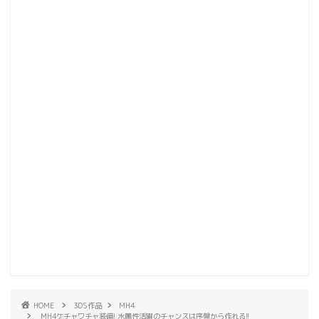
HOME
3DS作品
MH4
MH4ケチャワチャ装備! 水属性活躍のチャンスは序盤から作れる!!