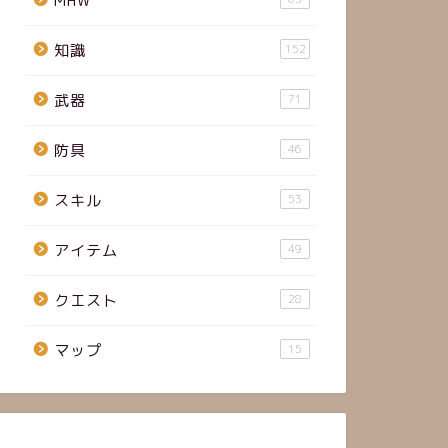
MHW
知識
152
武器
71
防具
46
スキル
53
アイテム
49
クエスト
28
マップ
15