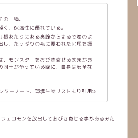
チの一種。
軽く、保温性に優れている。
け根あたりにある臭腺からまるで煙のよ
出し、たっぷりの毛に覆われた尻尾を振
は、モンスターをおびき寄せる効果があ
の同士が争っている間に、自身は安全な
ンターノート、環境生物リストより引用≫
をフェロモンを放出しておびき寄せる事があるみた