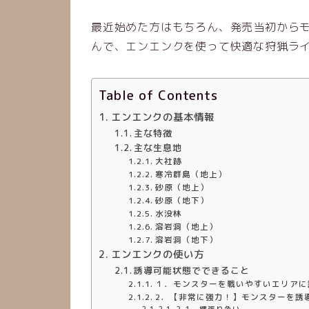
最近始めた方はもちろん、発売当初から
んで、エンエンクを使って快適な狩猟ラ
Table of Contents
エンエンクの基本情報
主な特徴
主な生息地
大社跡
寒冷群島（地上）
砂原（地上）
砂原（地下）
水没林
溶岩洞（地上）
溶岩洞（地下）
エンエンクの使い方
誘導可能状態でできること
１．モンスターを戦いやすいエリアに
2．【非常に強力！】モンスターを誘
2-1．縄張り争い