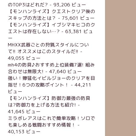
のTOP3はどれだ?
- 93,206 ビュー
【モンハンライズ】クエストクリア後の
スキップの方法とは？
- 75,601 ビュー
【モンハンライズ】イブシマキヒコのク
エストは存在しない…?
- 63,381 ビュ
ー
MHXX武器ごとの狩猟スタイルについ
て!! オススメはこのスタイルだ!!
-
49,055 ビュー
mh4の防具♪おすすめ上位装備7選! 組み
合わせは無限大!
- 47,640 ビュー
強い！獰猛化イビルジョーのクリアを目
指せ！6つの攻略ポイント！
- 44,211
ビュー
【モンハンライズ】防御力最強の防具
は?防御力を上げる方法も紹介!
-
41,645 ビュー
ミラボレアスはこれで簡単攻略！ソロで
も楽しめる戦闘おすすめ情報！
-
40,153 ビュー