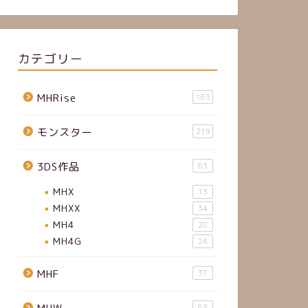
カテゴリー
MHRise
163
モンスター
219
3DS作品
63
MHX
13
MHXX
34
MH4
28
MH4G
24
MHF
31
63