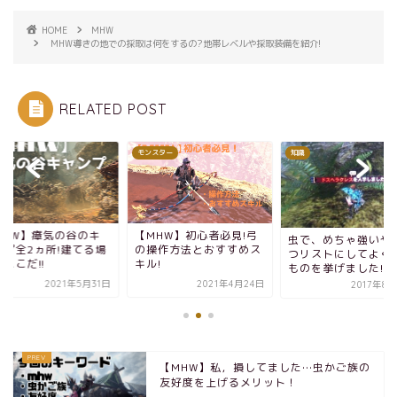
HOME
MHW
MHW導きの地での採取は何をするの?地帯レベルや採取装備を紹介!
RELATED POST
W
モンスター
知識
MHW】瘴気の谷のキ
【MHW】初心者必見!弓
虫で、めちゃ強いや
ンプ全2ヵ所!建てる場
の操作方法とおすすめス
つリストにしてよく
ここだ!!
キル!
ものを挙げました!
2021年5月31日
2021年4月24日
2017年8
【MHW】私，損してました…虫かご族の
友好度を上げるメリット！