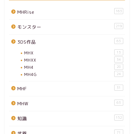
163
MHRise
219
モンスター
63
3DS作品
MHX
13
MHXX
34
MH4
28
MH4G
24
31
MHF
63
MHW
152
知識
71
武器