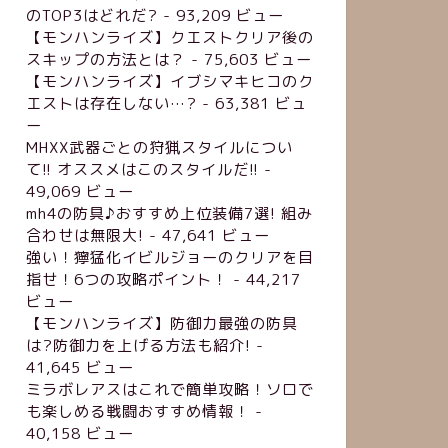
のTOP3はどれだ?
- 93,209 ビュー
【モンハンライズ】クエストクリア後の
スキップの方法とは？
- 75,603 ビュー
【モンハンライズ】イブシマキヒコのク
エストは存在しない…?
- 63,381 ビュ
ー
MHXX武器ごとの狩猟スタイルについ
て!! オススメはこのスタイルだ!!
-
49,069 ビュー
mh4の防具♪おすすめ上位装備7選! 組み
合わせは無限大!
- 47,641 ビュー
強い！獰猛化イビルジョーのクリアを目
指せ！6つの攻略ポイント！
- 44,217
ビュー
【モンハンライズ】防御力最強の防具
は?防御力を上げる方法も紹介!
-
41,645 ビュー
ミラボレアスはこれで簡単攻略！ソロで
も楽しめる戦闘おすすめ情報！
-
40,158 ビュー