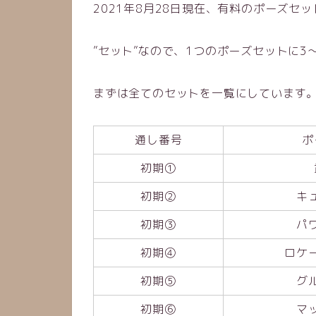
2021年8月28日現在、有料のポーズセ
”セット”なので、1つのポーズセットに
まずは全てのセットを一覧にしています
通し番号
ポ
初期①
初期②
キ
初期③
パ
初期④
ロケ
初期⑤
グ
初期⑥
マ