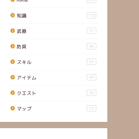
MHW
知識
152
武器
71
防具
46
スキル
53
アイテム
49
クエスト
28
マップ
15