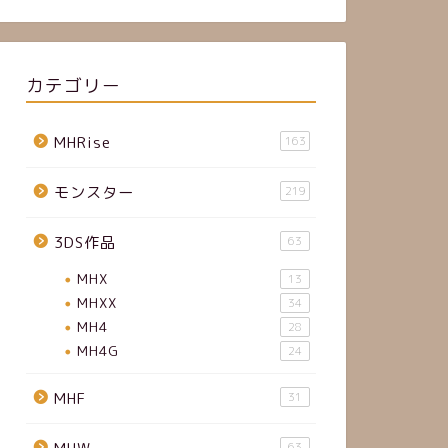
カテゴリー
MHRise
163
モンスター
219
3DS作品
63
MHX
13
MHXX
34
MH4
28
MH4G
24
MHF
31
63