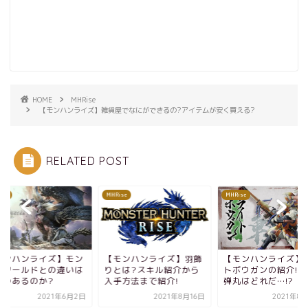
HOME
MHRise
【モンハンライズ】雑貨屋でなにができるの?アイテムが安く買える?
RELATED POST
ise
MHRise
MHRise
モンハンライズ】羽飾
【モンハンライズ】ライ
【モンハンライズ】
とは?スキル紹介から
トボウガンの紹介!最強の
ハンワールドとの違
手方法まで紹介!
弾丸はどれだ…!?
いくつあるのか?
2021年8月16日
2021年8月12日
2021年6