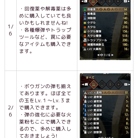
・回復薬や解毒薬は多
めに購入していても良
いかもしれませんね!
1/
・各種爆弾やトラップ
6
ツールなど、罠に必要
なアイテムも購入でき
ます。
・ボウガンの弾も揃え
てあります。ほぼ全て
の玉をLv.１～Lv.３ま
2/
で購入できます。
6
・弾の強化に必要な火
薬粉もここで購入でき
るので、多めに購入し
ておきましょう!