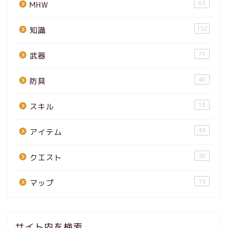
63
MHW
152
知識
71
武器
46
防具
53
スキル
49
アイテム
28
クエスト
15
マップ
サイト内を検索