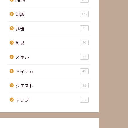
MHW
知識
152
武器
71
防具
46
スキル
53
アイテム
49
クエスト
28
マップ
15