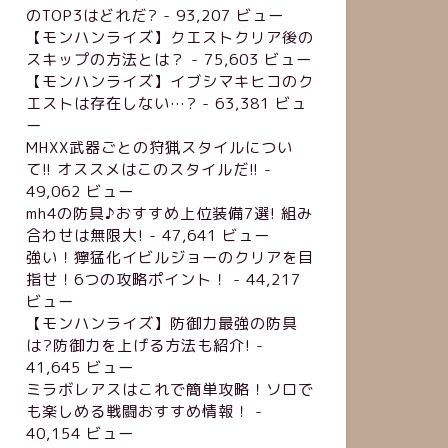
のTOP3はどれだ?
- 93,207 ビュー
【モンハンライズ】クエストクリア後の
スキップの方法とは？
- 75,603 ビュー
【モンハンライズ】イブシマキヒコのク
エストは存在しない…?
- 63,381 ビュ
ー
MHXX武器ごとの狩猟スタイルについ
て!! オススメはこのスタイルだ!!
-
49,062 ビュー
mh4の防具♪おすすめ上位装備7選! 組み
合わせは無限大!
- 47,641 ビュー
強い！獰猛化イビルジョーのクリアを目
指せ！6つの攻略ポイント！
- 44,217
ビュー
【モンハンライズ】防御力最強の防具
は?防御力を上げる方法も紹介!
-
41,645 ビュー
ミラボレアスはこれで簡単攻略！ソロで
も楽しめる戦闘おすすめ情報！
-
40,154 ビュー