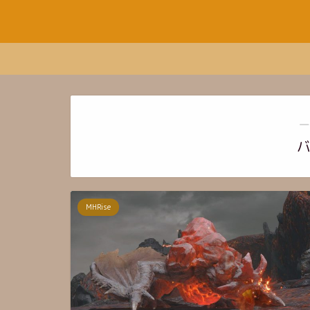
―
MHRise