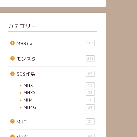
カテゴリー
MHRise
163
モンスター
219
3DS作品
63
MHX
13
MHXX
34
MH4
28
MH4G
24
MHF
31
63