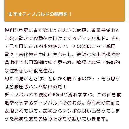
まずはディノバルドの観察を！
鋭利な甲羅に青く染まった大きな尻尾、重量感溢れる
力強い動きで攻撃を仕掛けてくるディノバルド。さら
に見た目にたがわず跳躍まで、その姿はまさに威風
堂々！古代林を中心に生息をし、高温な火山地帯や砂
漠地帯でも目撃例は多く見られ、獰猛で非常に好戦的
な性格をした獣竜種だ。
初めて見たときは、とにかく勝てるのか・・そう思う
ほど威圧感ハンパないのだ！
ディノバルドの戦闘中BGMが流れますが、この曲も威
風堂々とするディノバルドそのもの。存在感が前面に
表現されていて。最初からテンポの良い出会ってしま
った感ありありの盛り上がりが続いていきます。