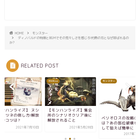
HOME
モンスター
ディノバルドの特徴とBGMでその荒々しさを感じろ!灼熱の刃となぜ呼ばれるの
か?
RELATED POST
ise
MHRise
モンスター
モンハンライズ】 ヌシ
【モンハンライズ】集会
マミツネの倒し方!解放
所のシナリオクリア後に
ベリオロスの攻略の
件やコツは?
解放されること
は？あの部位破壊を
2021年7月10日
2021年5月28日
して狙えば簡単に！
2017年7